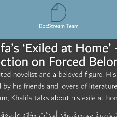
DocStream Team
fa’s ‘Exiled at Home’
ection on Forced Belo
ted novelist and a beloved figure. Hi
y his friends and lovers of literature.
m, Khalifa talks about his exile at h
 وشخصية محبوبة، وقد أحدثت وفاته عاصفة م