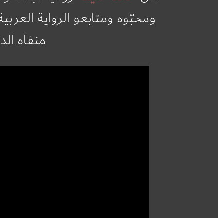
ومحبّوه ومتابعو الرواية العربي
منفاه الد