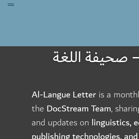
صحيفة اللغة –The Language Journal: Unlock the
Al-Langue Letter
is a monthl
the
DocStream Team
, sharin
and updates on
linguistics, e
publishing technologies, an